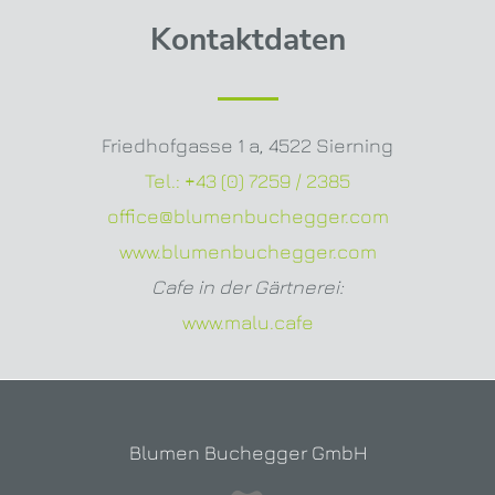
Kontaktdaten
Friedhofgasse 1 a
,
4522 Sierning
Tel.:
+43 (0) 7259 / 2385
office@blumenbuchegger.com
www.blumenbuchegger.com
Cafe in der Gärtnerei:
www.malu.cafe
Blumen Buchegger GmbH