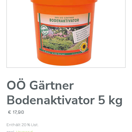
OÖ Gärtner
Bodenaktivator 5 kg
€
17,90
Enthält 20 % Ust.
zzgl.
Versand