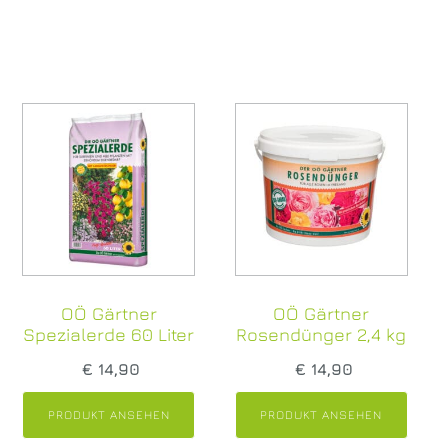
Dienstag bis Freitag zwischen 09.00 und 17.00
Uhr. Pro Lieferung verrechnen wir eine
Pauschale von € 15,-. inkl. USt. Ihre Rechnung
samt Erlagschein legen wir der Lieferung bei.
Lieferorte anzeigen
Selbstabholung bei größeren Entfernungen
​Sollten Sie mehr als 25 km entfernt wohnen,
bitten wir um Selbst-Abholung in unserem
Geschäft. Wir verständigen Sie telefonisch
oder per E-Mail, wann Ihre Bestellung
abholbereit ist. (Frühestens zwei Tage nach
Ihrer Bestellung oder zu Ihrem Wunschtermin).
OÖ Gärtner
OÖ Gärtner
Spezialerde 60 Liter
Rosendünger 2,4 kg
€
14,90
€
14,90
PRODUKT ANSEHEN
PRODUKT ANSEHEN