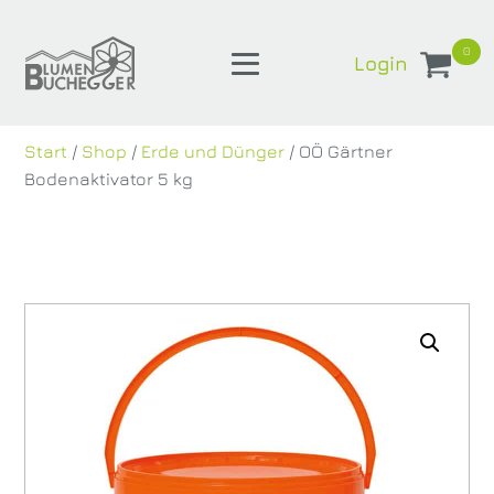
0
Login
Start
/
Shop
/
Erde und Dünger
/ OÖ Gärtner
Bodenaktivator 5 kg