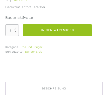
Lieferzeit: sofort lieferbar
Bodenaktivator
OÖ
IN DEN WARENKORB
Gärtner
Bodenaktivator
5
Kategorie:
Erde und Dünger
kg
Schlagwörter:
Dünger
,
Erde
Menge
BESCHREIBUNG