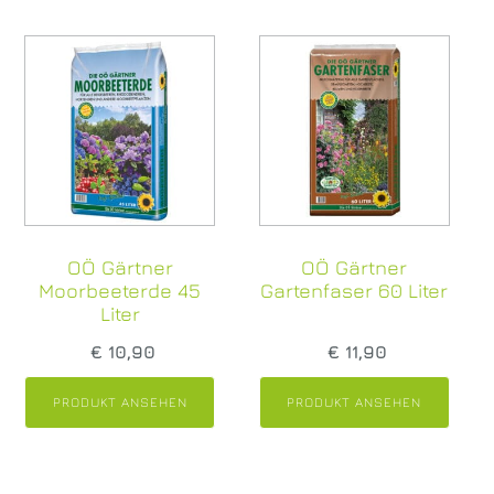
Pauschale von € 15,-. inkl. USt. Ihre Rechnung
samt Erlagschein legen wir der Lieferung bei.
Lieferorte anzeigen
Selbstabholung bei größeren Entfernungen
​Sollten Sie mehr als 25 km entfernt wohnen,
bitten wir um Selbst-Abholung in unserem
Geschäft. Wir verständigen Sie telefonisch
oder per E-Mail, wann Ihre Bestellung
OÖ Gärtner
OÖ Gärtner
abholbereit ist. (Frühestens zwei Tage nach
Moorbeeterde 45
Gartenfaser 60 Liter
Ihrer Bestellung oder zu Ihrem Wunschtermin).
Liter
€
10,90
€
11,90
PRODUKT ANSEHEN
PRODUKT ANSEHEN