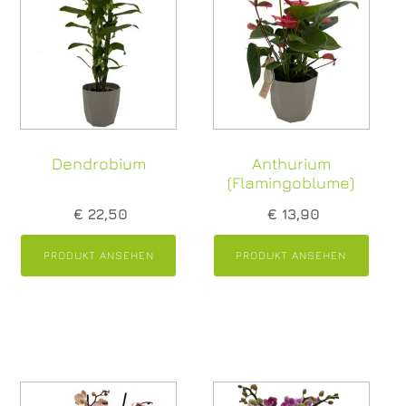
Dendrobium
Anthurium
(Flamingoblume)
€
22,50
€
13,90
Sie bestellen online – wir liefern!
PRODUKT ANSEHEN
PRODUKT ANSEHEN
Zustellung im Umkreis von 25 km
Ihre Bestellung kommt auf Wunsch direkt zu
Ihnen nach Hause, wenn Sie im Umkreis von 25
km rund um Sierning leben. Wir liefern von
Dienstag bis Freitag zwischen 09.00 und 17.00
Uhr. Pro Lieferung verrechnen wir eine
Pauschale von € 15,-. inkl. USt. Ihre Rechnung
samt Erlagschein legen wir der Lieferung bei.