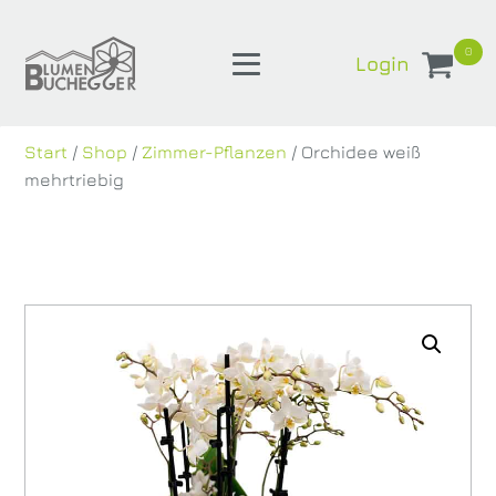
0
Login
Start
/
Shop
/
Zimmer-Pflanzen
/ Orchidee weiß
mehrtriebig