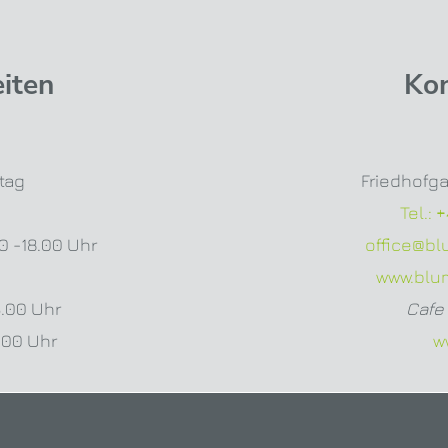
iten
Ko
tag
Friedhofga
Tel.:
+
00 -18.00 Uhr
office@b
www.blu
3.00 Uhr
Cafe 
1.00 Uhr
w