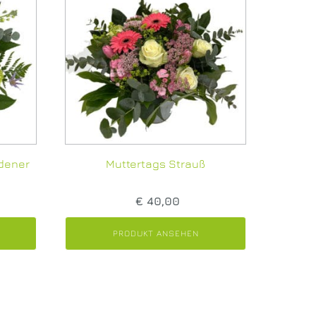
ndener
Muttertags Strauß
€
40,00
PRODUKT ANSEHEN