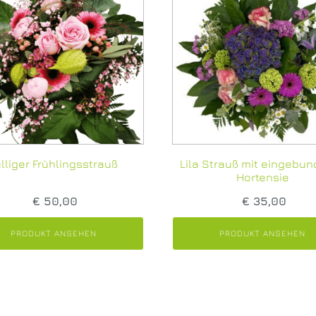
lliger Frühlingsstrauß
Lila Strauß mit eingebu
Hortensie
€
50,00
€
35,00
PRODUKT ANSEHEN
PRODUKT ANSEHEN