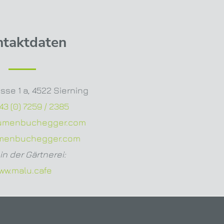
ntaktdaten
sse 1 a
,
4522 Sierning
43 (0) 7259 / 2385
lumenbuchegger.com
menbuchegger.com
in der Gärtnerei:
ww.malu.cafe