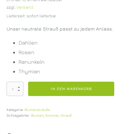
zzgl.
Versand
Lieferzeit: sofort lieferbar
Unser neutrale Strauß passt zu jedem Anlass.
Dahlien
Rosen
Ranunkeln
Thymian
Neutraler
IN DEN WARENKORB
Strauß
Menge
Kategorie:
Blumensträuße
Schlagwörter:
Blumen
,
Sommer
,
Strauß