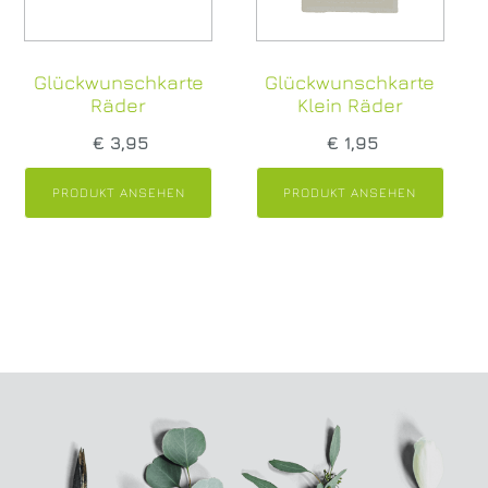
Zustellung im Umkreis von 25 km
Ihre Bestellung kommt auf Wunsch direkt zu
Ihnen nach Hause, wenn Sie im Umkreis von 25
Glückwunschkarte
Glückwunschkarte
km rund um Sierning leben. Wir liefern von
Räder
Klein Räder
Dienstag bis Freitag zwischen 09.00 und 17.00
Uhr. Pro Lieferung verrechnen wir eine
€
3,95
€
1,95
Pauschale von € 15,-. inkl. USt. Ihre Rechnung
samt Erlagschein legen wir der Lieferung bei.
PRODUKT ANSEHEN
PRODUKT ANSEHEN
Lieferorte anzeigen
Selbstabholung bei größeren Entfernungen
​Sollten Sie mehr als 25 km entfernt wohnen,
bitten wir um Selbst-Abholung in unserem
Geschäft. Wir verständigen Sie telefonisch
oder per E-Mail, wann Ihre Bestellung
abholbereit ist. (Frühestens zwei Tage nach
Ihrer Bestellung oder zu Ihrem Wunschtermin).