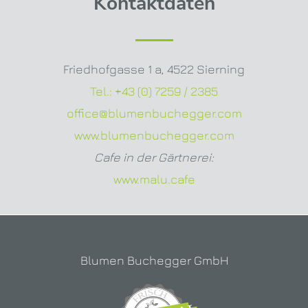
Kontaktdaten
Friedhofgasse 1 a
,
4522 Sierning
Tel.:
+43 (0) 7259 / 2385
office@blumenbuchegger.com
www.blumenbuchegger.com
Cafe in der Gärtnerei:
www.malu.cafe
Blumen Buchegger GmbH