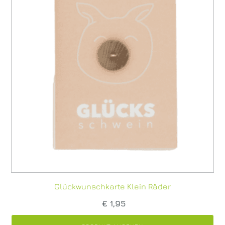
Glückwunschkarte Klein Räder
€
1,95