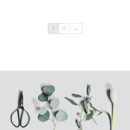
1
2
→