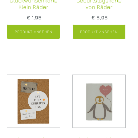
Glückwunschkarte
Geburtstagskarte
Klein Räder
von Räder
€
1,95
€
5,95
PRODUKT ANSEHEN
PRODUKT ANSEHEN
Sie bestellen online – wir liefern!
Zustellung im Umkreis von 25 km