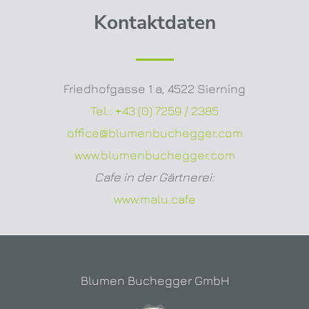
Kontaktdaten
Friedhofgasse 1 a
,
4522 Sierning
Tel.:
+43 (0) 7259 / 2385
office@blumenbuchegger.com
www.blumenbuchegger.com
Cafe in der Gärtnerei:
www.malu.cafe
Blumen Buchegger GmbH