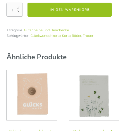
Trauerkarte
IN DEN WARENKORB
Räder
Menge
Kategorie:
Gutscheine und Geschenke
Schlagwörter:
Glückwunschkarte
,
Karte
,
Räder
,
Trauer
Ähnliche Produkte